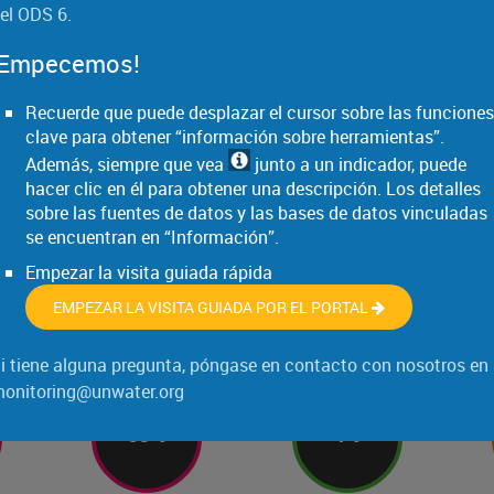
el ODS 6.
71
%
56
%
¡Empecemos!
Recuerde que puede desplazar el cursor sobre las funciones
clave para obtener “información sobre herramientas”.
ial
de la población mundial
de las aguas residuales
d
Además, siempre que vea
junto a un indicador, puede
de
dispone de instalaciones
domésticas mundiales se
mon
hacer clic en él para obtener una descripción. Los detalles
o sin
para el lavado de manos con
trata de manera adecuada
tiene
sobre las fuentes de datos y las bases de datos vinculadas
.1a de
agua y jabón en el hogar
(indicador 6.3.1 de los ODS,
(ind
se encuentran en “Información”.
(indicador 6.2.1b de los ODS,
2024)
2024)
Empezar la visita guiada rápida
EMPEZAR LA VISITA GUIADA POR EL PORTAL
ca
Transfronterizas
Ecosistemas
i tiene alguna pregunta, póngase en contacto con nosotros en
onitoring@unwater.org
59
%
4
%