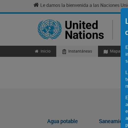
Skip to main content
Le damos la bienvenida a las Naciones Un
E
Inicio
Instantáneas
Mapas
Main navigation
i
s
L
t
m
E
a
e
a
Agua potable
Saneamient
p