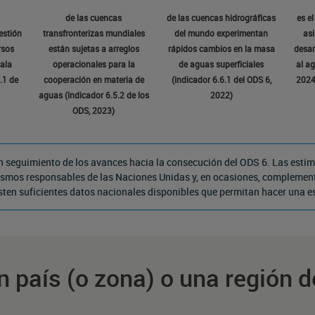
de las cuencas
de las cuencas hidrográficas
es e
estión
transfronterizas mundiales
del mundo experimentan
asi
rsos
están sujetas a arreglos
rápidos cambios en la masa
desar
cala
operacionales para la
de aguas superficiales
al a
.1 de
cooperación en materia de
(indicador 6.6.1 del ODS 6,
2024 
aguas (indicador 6.5.2 de los
2022)
ODS, 2023)
n seguimiento de los avances hacia la consecución del ODS 6. Las estim
anismos responsables de las Naciones Unidas y, en ocasiones, complemen
sten suficientes datos nacionales disponibles que permitan hacer una 
 país (o zona) o una región 