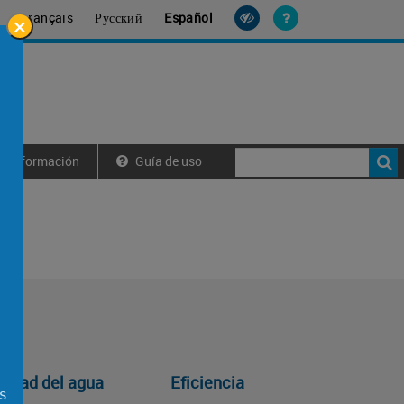
×
Français
Русский
Español
Información
Guía de uso
lidad del agua
Eficiencia
s