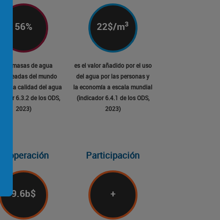
3
56
%
22
$/m
e las masas de agua
es el valor añadido por el uso
itoreadas del mundo
del agua por las personas y
 buena calidad del agua
la economía a escala mundial
icador 6.3.2 de los ODS,
(indicador 6.4.1 de los ODS,
2023)
2023)
Cooperación
Participación
9.6
b$
+