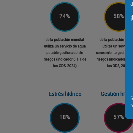
d
74
%
58
%
de la población mundial
de la población mund
utiliza un servicio de agua
utiliza un servicio 
potable gestionado sin
saneamiento gestionad
riesgos (indicador 6.1.1 de
riesgos (indicador 6.2
los ODS, 2024)
los ODS, 2024)
Estrés hídrico
Gestión hídri
S
m
18
%
57
%