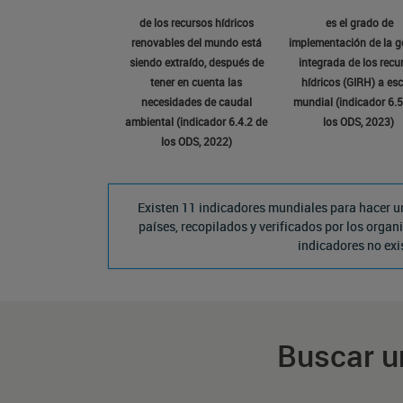
de los recursos hídricos
es el grado de
renovables del mundo está
implementación de la g
siendo extraído, después de
integrada de los recu
tener en cuenta las
hídricos (GIRH) a es
necesidades de caudal
mundial (indicador 6.5
ambiental (indicador 6.4.2 de
los ODS, 2023)
los ODS, 2022)
Existen 11 indicadores mundiales para hacer u
países, recopilados y verificados por los org
indicadores no exi
Buscar un