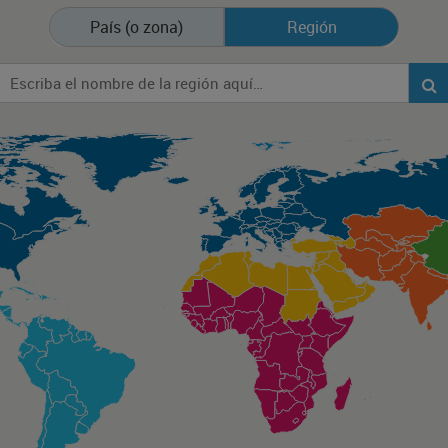
País (o zona)
Región
tting industry.