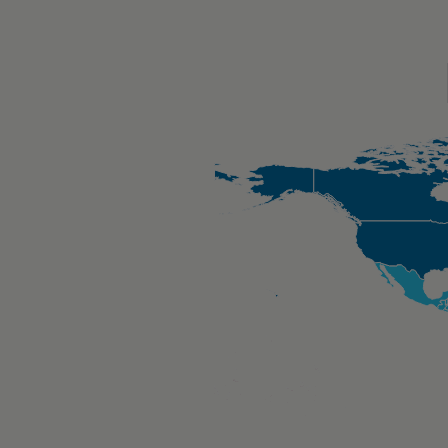
Chart
Map of unspecified region with 1 data series.
Lorem Ipsum is simply dummy text of the printing and typese