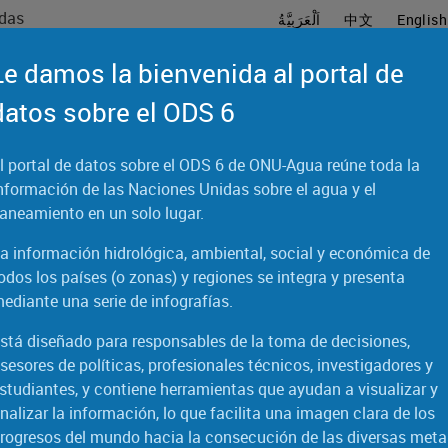
idas
اَلْعَرَبِيَّةُ
中文
English
Le damos la bienvenida al portal de
datos sobre el ODS 6
l portal de datos sobre el ODS 6 de ONU-Agua reúne toda la
Gráficos
Tablas
Laboratorio de datos
nformación de las Naciones Unidas sobre el agua y el
aneamiento en un solo lugar.
Instantáneas
a información hidrológica, ambiental, social y económica de
odos los países (o zonas) y regiones se integra y presenta
ediante una serie de infografías.
stá diseñado para responsables de la toma de decisiones,
Situación mundial
sesores de políticas, profesionales técnicos, investigadores y
studiantes, y contiene herramientas que ayudan a visualizar y
nalizar la información, lo que facilita una imagen clara de los
o
Higiene
Aguas residuales
Ca
rogresos del mundo hacia la consecución de las diversas meta