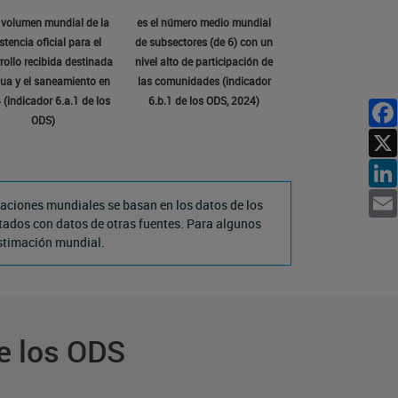
l volumen mundial de la
es el número medio mundial
stencia oficial para el
de subsectores (de 6) con un
rollo recibida destinada
nivel alto de participación de
gua y el saneamiento en
las comunidades (indicador
(indicador 6.a.1 de los
6.b.1 de los ODS, 2024)
ODS)
Facebo
Linked
aciones mundiales se basan en los datos de los
tados con datos de otras fuentes. Para algunos
Emai
estimación mundial.
de los ODS