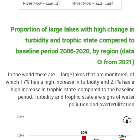
River Flow > أقصى قيمة
River Flow > أقل قيمة
End of interactive char
Proportion of large lakes with high change 
turbidity and trophic state compared 
baseline period 2006-2020, by region (dat
from
202
In the world there are
---
large lakes that are monitored, 
which
17
% has a high increase in turbidity and
2.1
% has
high increase in trophic state, compared to the baseli
period. Turbidity and trophic state are signs of wat
pollution and overfertilizatio
Cha
25%
Bar chart with 2 data serie
20%
20%
The chart has 1 X axis displaying categorie
20%
19%
19%