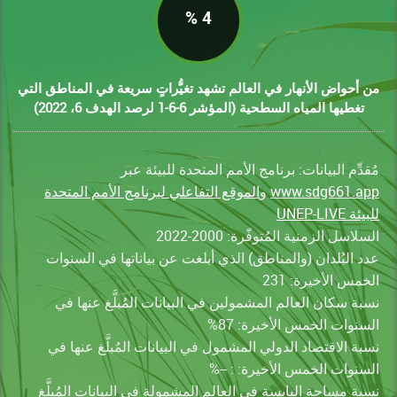
4 %
 أحواض الأنهار في العالم تشهد تغيُّراتٍ سريعة في المناطق التي
تغطيها المياه السطحية (المؤشر 6-6-1 لرصد الهدف 6، 2022)
قدِّم البيانات: برنامج الأمم المتحدة للبيئة عبر
www.sdg661.ap
و
الموقع التفاعلي لبرنامج الأمم المتحدة
يئة UNEP-LIVE
سلاسل الزمنية المُتوفّرة: 2000-2022
د البُلدان (والمناطق) الذي أبلغت عن بياناتها في السنوات
خمس الأخيرة: 231
بة سكان العالم المشمولين في البيانات المُبلَّغ عنها في
سنوات الخمس الأخيرة: 87%
بة الاقتصاد الدولي المشمول في البيانات المُبلَّغ عنها في
سنوات الخمس الأخيرة: : --%
بة مساحة اليابسة في العالم المشمولة في البيانات المُبلَّغ