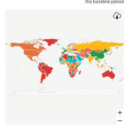
the baseline perio
Cha
Map of unspecified region with 1 data serie
End of interactive char