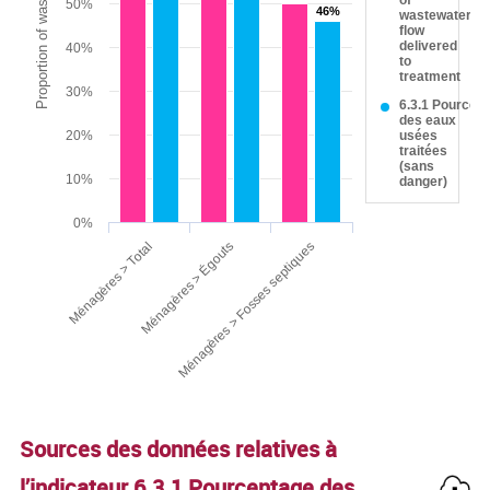
Proportion of wastewater flow (%)
of
50%
46%
46%
wastewater
flow
delivered
40%
to
treatment
30%
6.3.1 Pourcen
des eaux
20%
usées
traitées
(sans
10%
danger)
0%
Ménagères > Égouts
Ménagères > Total
Ménagères > Fosses septiques
End of interactive chart.
Sources des données relatives à
l’indicateur
6.3.1 Pourcentage des