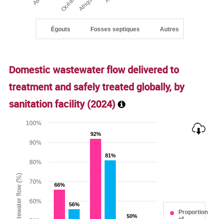
Égouts
Fosses septiques
Autres
End of interactive chart.
Domestic wastewater flow delivered to
treatment and safely treated globally, by
sanitation facility (
2024
)
Chart
100%
92%
92%
Bar chart with 2 data series.
90%
The chart has 1 X axis displaying categories.
81%
81%
80%
The chart has 1 Y axis displaying Proportion of wastewater 
70%
66%
66%
60%
56%
56%
Proportion
50%
50%