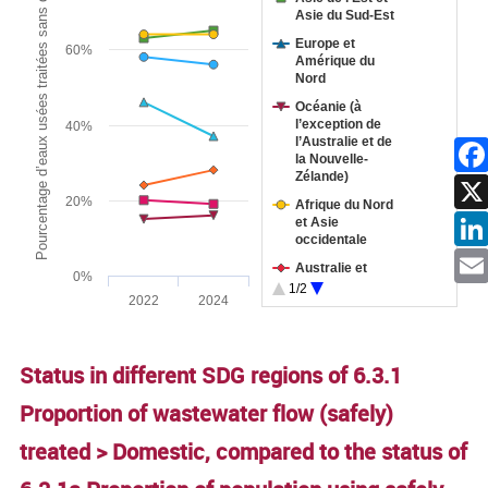
Pourcentage d’eaux usées traitées sans danger (en %)
Asie du Sud-Est
Europe et
60%
Amérique du
Nord
Océanie (à
l’exception de
40%
l’Australie et de
la Nouvelle-
Zélande)
Facebo
20%
Afrique du Nord
et Asie
occidentale
Linked
Australie et
0%
Nouvelle-Zélande
1/2
Ema
2022
2024
Afrique
End of interactive chart.
subsaharienne
Amérique latine
Status in different SDG regions of 6.3.1
et Caraïbes
Proportion of wastewater flow (safely)
treated > Domestic, compared to the status of