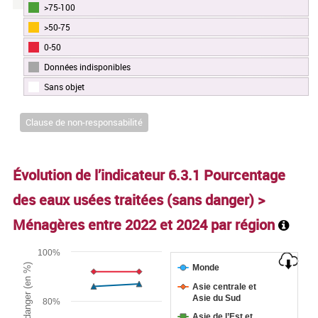
>75-100
End of interactive chart.
>50-75
0-50
Données indisponibles
Sans objet
Clause de non-responsabilité
Évolution de l’indicateur 6.3.1 Pourcentage
des eaux usées traitées (sans danger) >
Ménagères entre
2022
et
2024
par région
Chart
100%
Monde
Line chart with 9 lines.
Asie centrale et
The chart has 1 X axis displaying categories.
Asie du Sud
80%
The chart has 1 Y axis displaying Pourcentage d’eaux usées 
Asie de l’Est et