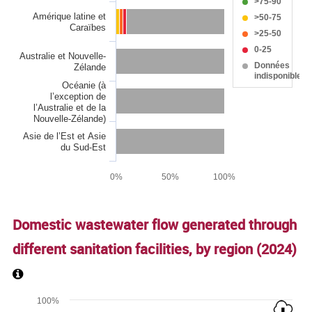
>75-90
Amérique latine et
>50-75
Caraïbes
>25-50
0-25
Australie et Nouvelle-
Données
Zélande
indisponibles
Océanie (à
l’exception de
l’Australie et de la
Nouvelle-Zélande)
Asie de l’Est et Asie
du Sud-Est
0%
50%
100%
End of interactive chart.
Domestic wastewater flow generated through
different sanitation facilities, by region (
2024
)
Chart
100%