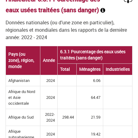
eaux usées traitées (sans danger)
Données nationales (ou d’une zone en particulier),
régionales et mondiales dans les rapports de la dernière
année: 2022 - 2024
6.3.1 Pourcentage des eaux usées
6.3.1 Pourcentage des eaux usées
Pays (ou
Pays (ou
traitées (sans danger)
traitées (sans danger)
zone), région,
zone), région,
Année
Année
monde
monde
Total
Total
Ménagères
Ménagères
Industrielles
Industrielles
Afghanistan
2024
6.06
Afrique du Nord
et Asie
2024
64.47
occidentale
2022-
Afrique du Sud
298.44
21.59
2024
Afrique
2024
19.42
subsaharienne