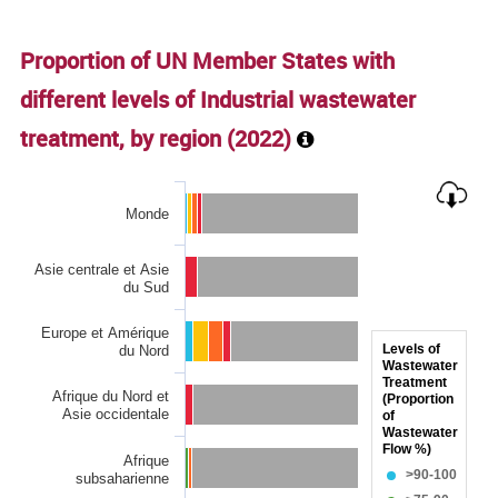
End of interactive chart.
Proportion of UN Member States with
different levels of Industrial wastewater
treatment, by region (
2022
)
Chart
Monde
Bar chart with 6 data series.
The chart has 1 X axis displaying categories.
Asie centrale et Asie
The chart has 1 Y axis displaying values. Data ranges from 0
du Sud
Europe et Amérique
Levels of
du Nord
Wastewater
Treatment
Afrique du Nord et
(Proportion
Asie occidentale
of
Wastewater
Flow %)
Afrique
>90-100
subsaharienne