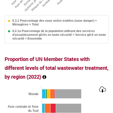
6.3.1 Pourcentage des eaux usées traitées (sans danger) >
Ménagères > Total
6.2.1a Pourcentage de la population utilisant des services
d’assainissement gérés en toute sécurité > Service géré en toute
sécurité > Ensemble
End of interactive chart.
Proportion of UN Member States with
different levels of total wastewater treatment,
by region (
2022
)
Chart
Monde
Bar chart with 6 data series.
The chart has 1 X axis displaying categories.
Asie centrale et Asie
The chart has 1 Y axis displaying values. Data ranges from 0
du Sud