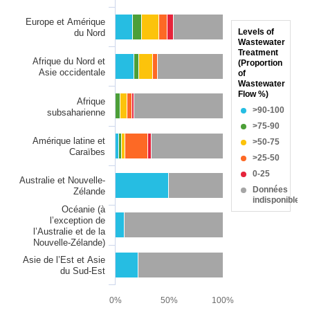
Europe et Amérique
Levels of
du Nord
Wastewater
Treatment
Afrique du Nord et
(Proportion
Asie occidentale
of
Wastewater
Flow %)
Afrique
>90-100
subsaharienne
>75-90
Amérique latine et
>50-75
Caraïbes
>25-50
0-25
Australie et Nouvelle-
Données
Zélande
indisponibles
Océanie (à
l’exception de
l’Australie et de la
Nouvelle-Zélande)
Asie de l’Est et Asie
du Sud-Est
0%
50%
100%