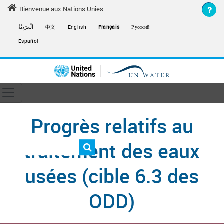
Skip to main content
Bienvenue aux Nations Unies
اَلْعَرَبِيَّةُ
中文
English
Français
Русский
Español
Toggle navigation
ain navigation
Progrès relatifs au
traitement des eaux
usées (cible 6.3 des
ODD)