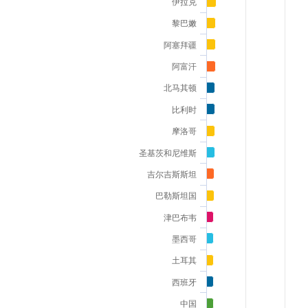
伊拉克
黎巴嫩
阿塞拜疆
阿富汗
北马其顿
比利时
摩洛哥
圣基茨和尼维斯
吉尔吉斯斯坦
巴勒斯坦国
津巴布韦
墨西哥
土耳其
西班牙
中国