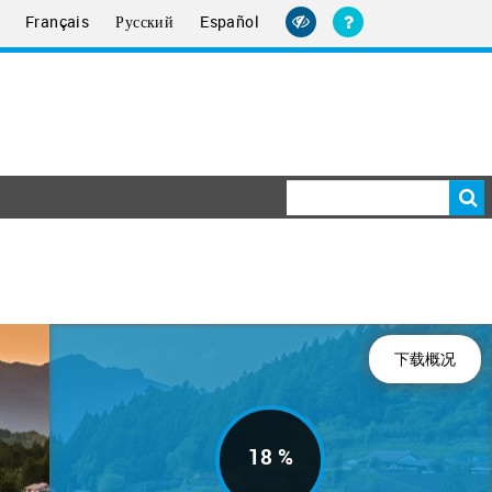
Français
Русский
Español
下载概况
18 %