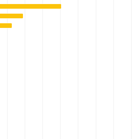
汲取量占可用淡水资源的比例（%）. Data ranges from 8 to 3851.