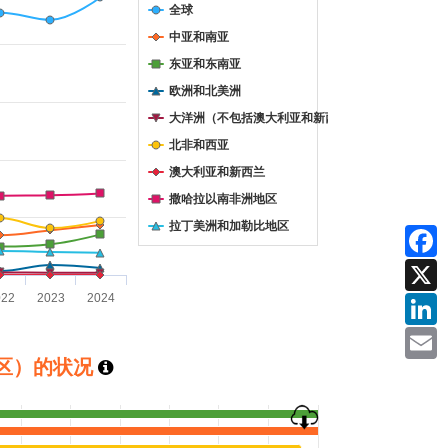
全球
anges from 0 to 10233.
中亚和南亚
东亚和东南亚
欧洲和北美洲
大洋洲（不包括澳大利亚和新西兰）
北非和西亚
澳大利亚和新西兰
撒哈拉以南非洲地区
拉丁美洲和加勒比地区
Facebook
022
2023
2024
X
LinkedIn
地区）的状况
Email