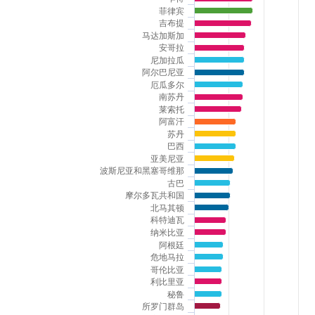
菲律宾
吉布提
马达加斯加
安哥拉
尼加拉瓜
阿尔巴尼亚
厄瓜多尔
南苏丹
莱索托
阿富汗
苏丹
巴西
亚美尼亚
波斯尼亚和黑塞哥维那
古巴
摩尔多瓦共和国
北马其顿
科特迪瓦
纳米比亚
阿根廷
危地马拉
哥伦比亚
利比里亚
秘鲁
所罗门群岛