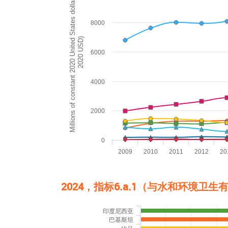
Millions of constant 2020 United States dollars (million
The chart has 1 Y axis displaying Millions of
8000
2020 USD)
6000
4000
2000
0
2009
2010
2011
2012
20
End of interactive chart.
2024
，指标6.a.1（与水和环境卫
Chart
印度尼西亚
巴基斯坦
Bar chart with 147 bars.