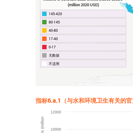
(million 2020 USD)
145-420
80-145
40-80
17-40
0-17
无数据
不适用
End of interactive chart.
指标6.a.1（与水和环境卫生有关
Chart
12000
Line chart with 9 lines.
The chart has 1 X axis displaying categories.
10000