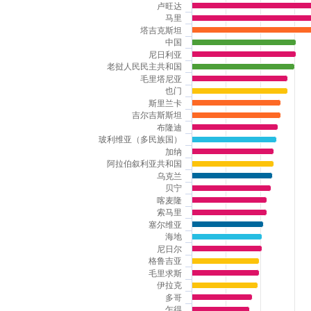
卢旺达
马里
塔吉克斯坦
中国
尼日利亚
老挝人民民主共和国
毛里塔尼亚
也门
斯里兰卡
吉尔吉斯斯坦
布隆迪
玻利维亚（多民族国）
加纳
阿拉伯叙利亚共和国
乌克兰
贝宁
喀麦隆
索马里
塞尔维亚
海地
尼日尔
格鲁吉亚
毛里求斯
伊拉克
多哥
乍得