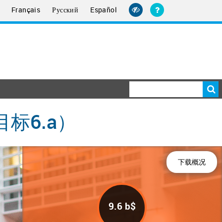
Français
Русский
Español
标6.a）
下载概况
9.6 b$