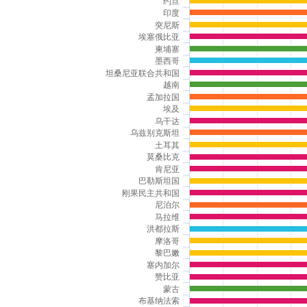
约旦
The chart has 1 X axis displaying categories.
印度
突尼斯
The chart has 1 Y axis displaying Millions of
埃塞俄比亚
柬埔寨
墨西哥
坦桑尼亚联合共和国
越南
孟加拉国
埃及
乌干达
乌兹别克斯坦
土耳其
莫桑比克
肯尼亚
巴勒斯坦国
刚果民主共和国
尼泊尔
马拉维
洪都拉斯
摩洛哥
黎巴嫩
塞内加尔
赞比亚
蒙古
布基纳法索