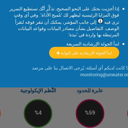
إذا أجرَيت بحثك على النحو الصحيح، تذكَّر أنَّك تستطيع التمرير
فوق المزايا الرئيسية ليظهر لك ’تلميح الأداة‘. وفي أي وقتٍ
%
56
%
71
ترى فيه
إلى جانب المؤشر، يمكنك أن تنقر فوقه لتقرأ
الوصف. التفاصيل بشأن مصادر البيانات وقواعد البيانات
المرتبطة بها واردة في ’نبذة‘.
ن من
من السكان الذين يستفيدون من
من المياه العادمة حول العالم
من الم
ابدأ الجولة الإرشادية السريعة
ُدار
مرافق غسل اليدين بالصابون
تُعالَج بطريقةٍ آمنة (المؤشر 6-3-1
في الع
بطريقةٍ مأمونة (المؤشر6-2-1 (أ)
والمياه في منازلهم (المؤشر 6-2-
لهدف التنمية المُستدامة، 2024)
ابدأ الجولة الإرشادية على البوابة
1 (ب) لهدف التنمية
المُستدامة2024)
ا كانت لديكم أي أسئلة، يُرجى الاتصال بنا على مرصد
monitoring@unwater.o
عابرة للحدود
النُّظم الإيكولوجية
%
4
%
59