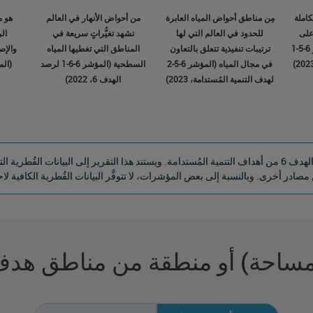
كاملة
مِن مناطق أحواض المياه العابرة
من أحواض الأنهار في العالم
هو م
المائية (IWRM) على
للحدود في العالم التي لها
تشهد تغيُّراتٍ سريعة في
الر
المستوى العالمي (المؤشر 6-5-1
ترتيبات تنفيذية تتعلق بالتعاون
المناطق التي تغطيها المياه
في مجال المياه (المؤشر 6-5-2
السطحية (المؤشر 6-6-1 لرصد
لهدف التنمية المُستدامة، 2023)
الهدف 6، 2022)
يتوفَّر 11 مؤشراً عالمياً لرصد التقدُّم المُحرَز نحو تحقيق الهدف 6 من أهداف التنمية المُستدامة. ويستند هذا ال
من مصادر أخرى. وبالنسبة إلى بعض المؤشرات، لا تتوفَّر البيانات القُطرية الكافية ل
أو مساحة) أو منطقة من مناطق هدف 