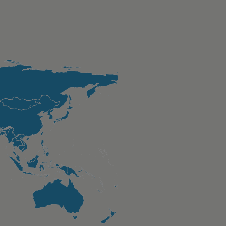
Chart
Map of unspecified region with 1 data series.