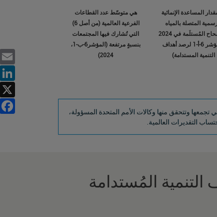
Facebook
قدار المساعدة الإنمائية
هي متوسّط عدد القطاعات
سمية المتصلة بالمياه
الفرعية العالمية (من أصل 6)
والإصحاح المُستلَمة في 2024
التي تُشارك فيها المجتمعات
(المؤشر 6-أ-1 لرصد أهداف
بنسبةٍ مرتفعة (المؤشر6-ب-1،
التنمية المستدامة)
2024)
X
تقرير إلى البيانات القُطرية التي تجمعها وتتحقق منها وكالات الأمم المتحدة المسؤولة،
احتساب التقديرات العالمية.
التنمية المُستدامة