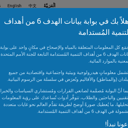
اَلْعَرَبِيَّةُ
中文
English
s
أهلاً بك في بوابة بيانات الهدف 6 من أهداف
لتنمية المُستدامة
جمَع كل المعلومات المتعلقة بالمياه والإصحاح في مكانٍ واحد على بوابة
الخرائط
مخططات بيانية
الجداول
مختبر البي
بيانات الهدف 6 من أهداف التنمية المُستدامة التابعة للجنة الأمم المتحدة
معنية بالموارد المائية.
لمحات سريعة
شمل معلوماتٍ هيدرولوجية وبيئية واجتماعية واقتصادية من جميع
بلدان (والمناطق) والأقاليم وتُعرَض في سلسلة من الرسوم البيانية.
ما أنَّ البوابة مُصمَّمة لصانعي القرارات ومُستشاري السياسات والخبرا
تقنيين والباحثين والطلاب، تتوفَّر أدوات تُساعدك على رؤية المعلومات
الحالة العالمية
حليلها، ما يُعطيك صورةً أوضح لطريقة تقدُّم العالم نحو غايات متعددة
لة في الهدف 6 من أهداف التنمية المُستدامة.
النظافة الصحية‬
المياه العادمة
ونا نبدأ!