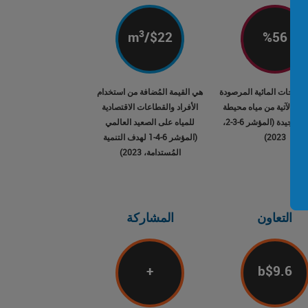
3
m
/$
22
%
56
ُسطحات المائية المرصودة
هي القيمة المُضافة من استخدام
الم الآتية من مياه محيطة
الأفراد والقطاعات الاقتصادية
ذات نوعية جيدة (المؤشر 6-3-2،
للمياه على الصعيد العالمي
2023)
(المؤشر 6-4-1 لهدف التنمية
المُستدامة، 2023)
LinkedIn
التعاون
المشاركة
Email
+
b$
9.6