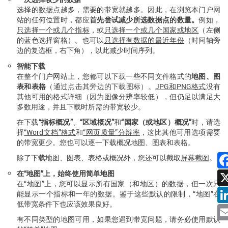
选择的数据点越多，需要的带宽就越多。因此，在浏览本门户网
站的任何位置时，都应
首先尝试减少所选数据点的数量。
例如，
只选择一个或几个指标
，或
只选择一个或几个国家或地区
（左侧
的蓝色选择窗格）。也可以
只选择有数据的最近年份
（时间轴旁
边的复选框，右下角），以此减少时间序列。
智能下载
在整个门户网站上，您都可以下载一些不同文件格式的
地图、图
表和表格
（通过点击其旁边的下载图标）。
JPG和PNG格式
没有
其他可用的格式详细（因为图像分辨率较低），但仍足以满足大
多数用途，并且下载时所需的带宽较少。
在下载
“指标概况”
、
“区域概况”
和
“国家（或地区）概况”
时，请选
择
“Word文档”格式
和
“网页质量”分辨率
，这比其他可用选项需要
的带宽更少。您也可以逐一下载概况地图、图表和表格。
除了下载地图、图表、表格或概况外，您还可以截取
屏幕截图
。
在“地图”上，始终使用简单地图
在“地图”上，您可以显示所有国家（和地区）的数据，但一次只
能显示一个指标和一年的数据。鉴于这些默认的限制，“地图”在
低带宽条件下也应该效果良好。
有不同类型的地图可用，如果您遇到带宽问题，请务必使用默认