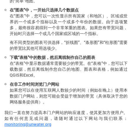
Face
Link
Em
的“简单”地图。
在“图表”中，一开始只选择几个数据点
在“图表”中，您可以一次性显示所有国家（和地区）、区域或世
界的一个或多个指标以及一个或多个年份的数据。由于选项繁
多，最终很容易得到一个非常笨重的图表。如果您有带宽问题，
开始时只选择一个或几个国家或区域的一个指标。
有不同类型的图表可供选择，“折线图”、“条形图”和“柱形图”需要
的带宽比其他可用选项少。
下载“表格”中的数据，然后离线制作自己的图表
在“表格”中显示数据通常需要较少的带宽。在“表格”中，您可以下
载数据，然后离线制作您自己的地图、图表和表格，例如通过
QGIS和Excel。
在非工作时间浏览门户网站
如果您可以在使用互联网人数较少的时间（例如在晚上）使用本
数据门户网站，则您可能会受益于增加的带宽（具体取决于您的
网络服务提供商）。
我们一直在努力提高本门户网站的响应速度，使其更加方便用户。
如有任何意见或问题，请随时通过以下网站与我们联系：
monitoring@unwater.org