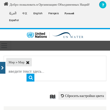
Skip to main content
Добро пожаловать в Организацию Объединенных Наций!
اَلْعَرَبِيَّةُ
中文
English
Français
Русский
Español
Toggle navigation
ain navigation
Мир > Мир
Сбросить настройки цвета