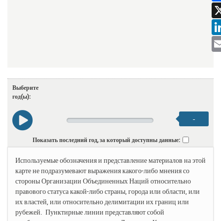
F
L
E
Выберите
год(ы):
-
Показать последний год, за который доступны данные:
Используемые обозначения и представление материалов на этой
карте не подразумевают выражения какого-либо мнения со
стороны Организации Объединенных Наций относительно
правового статуса какой-либо страны, города или области, или
их властей, или относительно делимитации их границ или
рубежей. Пунктирные линии представляют собой