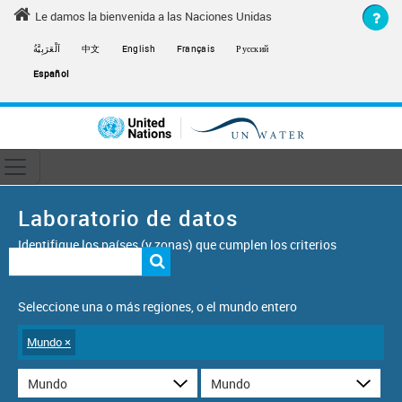
Skip to main content
Le damos la bienvenida a las Naciones Unidas
اَلْعَرَبِيَّةُ
中文
English
Français
Русский
Español
Toggle navigation
ain navigation
Laboratorio de datos
Identifique los países (y zonas) que cumplen los criterios
siguientes
Seleccione una o más regiones, o el mundo entero
Mundo
×