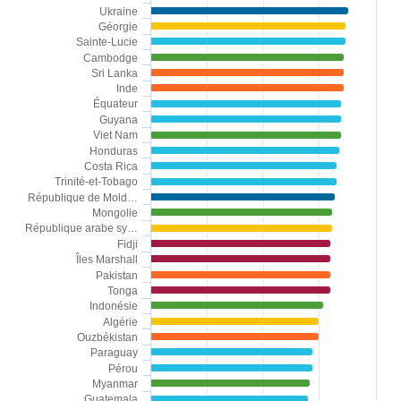
Ukraine
Géorgie
Sainte-Lucie
Cambodge
Sri Lanka
Inde
Équateur
Guyana
Viet Nam
Honduras
Costa Rica
Trinité-et-Tobago
République de Mold…
Mongolie
République arabe sy…
Fidji
Îles Marshall
Pakistan
Tonga
Indonésie
Algérie
Ouzbékistan
Paraguay
Pérou
Myanmar
Guatemala