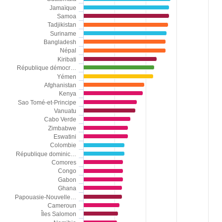
Jamaïque
Samoa
Tadjikistan
Suriname
Bangladesh
Népal
Kiribati
République démocr…
Yémen
Afghanistan
Kenya
Sao Tomé-et-Principe
Vanuatu
Cabo Verde
Zimbabwe
Eswatini
Colombie
République dominic…
Comores
Congo
Gabon
Ghana
Papouasie-Nouvelle…
Cameroun
Îles Salomon