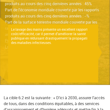
produits au cours des cinq dernières années : 45%
Part de l’économie mondiale couverte par les rapports
produits au cours des cinq dernières années : --%
Part de la surface terrestre mondiale couverte par les
rapports produits au cours des cinq dernières
Le lavage des mains présente un excellent rapport
coût/efficacité, car il permet d’améliorer la santé
années : 0%
publique en réduisant drastiquement la propagation
Pour en savoir plus sur l’indicateur, cliquez ici
des maladies infectieuses.
Le dernier rapport de situation est disponible ici
La cible 6.2 est la suivante : « D’ici à 2030, assurer l’accès
de tous, dans des conditions équitables, à des services
d’assainissement et d’hygiène adéquats et mettre fin à la