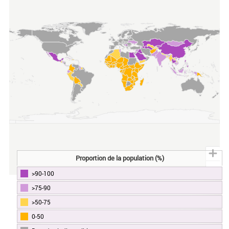
Proportion de la population (%)
>90-100
End of interactive chart.
>75-90
>50-75
0-50