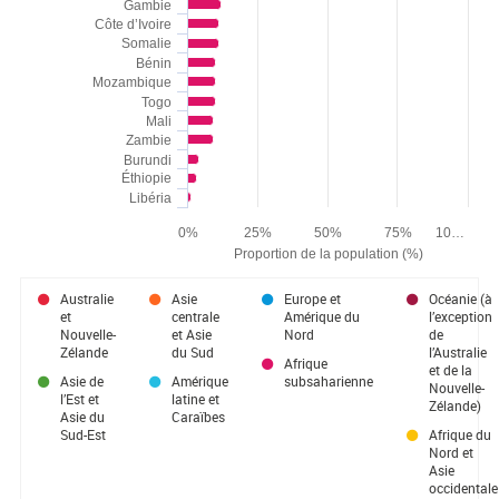
Gambie
Côte d’Ivoire
Somalie
Bénin
Mozambique
Togo
Mali
Zambie
Burundi
Éthiopie
Libéria
0%
25%
50%
75%
10…
Proportion de la population (%)
End of interactive chart.
Australie
Asie
Europe et
Océanie (à
et
centrale
Amérique du
l’exception
Nouvelle-
et Asie
Nord
de
Zélande
du Sud
l’Australie
Afrique
et de la
Asie de
Amérique
subsaharienne
Nouvelle-
l’Est et
latine et
Zélande)
Asie du
Caraïbes
Sud-Est
Afrique du
Nord et
Asie
occidentale