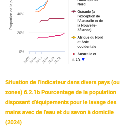
Proportion de la population (%)
Nord
Océanie (à
40%
l’exception de
l’Australie et de
la Nouvelle-
Zélande)
20%
Afrique du Nord
et Asie
occidentale
0%
Australie et
2013
2022
2007
2016
2010
2019
Nouvelle-Zélande
1/2
Afrique
End of interactive chart.
subsaharienne
Amérique latine
Situation de l’indicateur dans divers pays (ou
et Caraïbes
zones) 6.2.1b Pourcentage de la population
disposant d’équipements pour le lavage des
mains avec de l’eau et du savon à domicile
(
2024
)