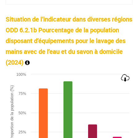
Situation de l’indicateur dans diverses régions
ODD 6.2.1b Pourcentage de la population
disposant d’équipements pour le lavage des
mains avec de l’eau et du savon à domicile
(
2024
)
Chart
100%
Bar chart with 4 bars.
Proportion de la population (%)
The chart has 1 X axis displaying categories.
75%
The chart has 1 Y axis displaying Proportion de la populatio
50%
25%