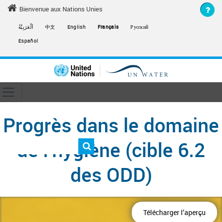
Skip to main content
Bienvenue aux Nations Unies
اَلْعَرَبِيَّةُ
中文
English
Français
Русский
Español
Toggle navigation
ain navigation
Progrès dans le domaine
de l’hygiène (cible 6.2
des ODD)
Télécharger l’aperçu