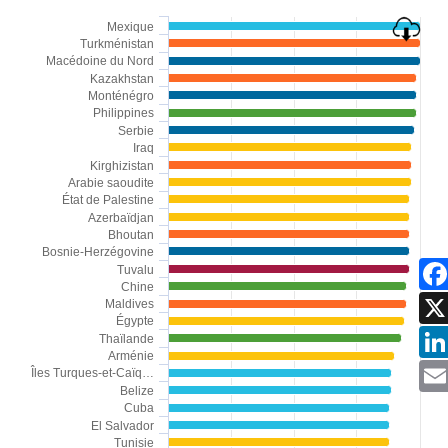
Chart
Mexique
Turkménistan
Bar chart with 113 bars.
Macédoine du Nord
The chart has 1 X axis displaying categories.
Kazakhstan
Monténégro
The chart has 1 Y axis displaying Proportion de la populatio
Philippines
Serbie
Iraq
Kirghizistan
Arabie saoudite
État de Palestine
Azerbaïdjan
Bhoutan
Bosnie-Herzégovine
Tuvalu
Chine
Faceb
Maldives
Égypte
Thaïlande
Arménie
Linke
Îles Turques-et-Caïq…
Belize
Ema
Cuba
El Salvador
Tunisie