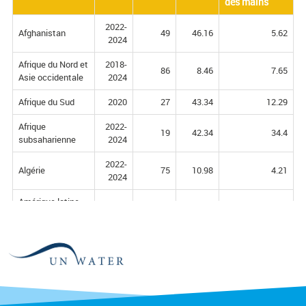
des mains
des mains
2022-
Afghanistan
49
46.16
5.62
2024
Afrique du Nord et
2018-
86
8.46
7.65
Asie occidentale
2024
Afrique du Sud
2020
27
43.34
12.29
Afrique
2022-
19
42.34
34.4
subsaharienne
2024
2022-
Algérie
75
10.98
4.21
2024
Amérique latine
2024
72
et Caraïbes
2020-
Angola
19
15.06
57.84
2024
Arabie saoudite
2024
97
Arménie
2022
90
0.71
4.86