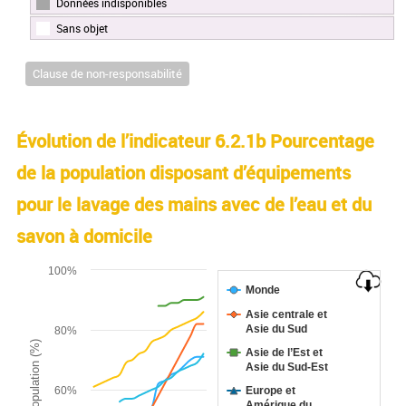
Données indisponibles
Sans objet
Clause de non-responsabilité
Évolution de l’indicateur 6.2.1b Pourcentage
de la population disposant d’équipements
pour le lavage des mains avec de l’eau et du
savon à domicile
Chart
100%
Monde
Line chart with 9 lines.
Asie centrale et
The chart has 1 X axis displaying categories.
Asie du Sud
80%
The chart has 1 Y axis displaying Proportion de la populatio
Asie de l’Est et
Asie du Sud-Est
60%
Europe et
Amérique du