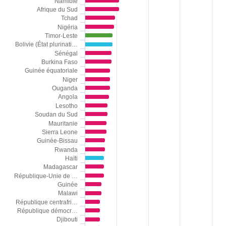
Namibie
Afrique du Sud
Tchad
Nigéria
Timor-Leste
Bolivie (État plurinati…
Sénégal
Burkina Faso
Guinée équatoriale
Niger
Ouganda
Angola
Lesotho
Soudan du Sud
Mauritanie
Sierra Leone
Guinée-Bissau
Rwanda
Haïti
Madagascar
République-Unie de …
Guinée
Malawi
République centrafri…
République démocr…
Djibouti