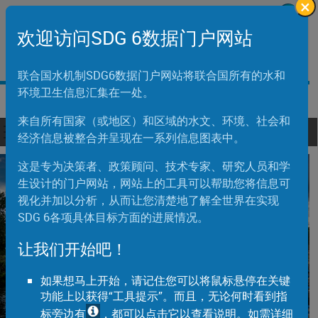
×
Skip to main content
欢迎访问联合国
欢迎访问SDG 6数据门户网站
اَلْعَرَبِيَّةُ
中文
English
Français
Русский
Español
联合国水机制SDG6数据门户网站将联合国所有的水和
环境卫生信息汇集在一处。
来自所有国家（或地区）和区域的水文、环境、社会和
Toggle navigation
ain navigation
经济信息被整合并呈现在一系列信息图表中。
这是专为决策者、政策顾问、技术专家、研究人员和学
生设计的门户网站，网站上的工具可以帮助您将信息可
视化并加以分析，从而让您清楚地了解全世界在实现
SDG 6各项具体目标方面的进展情况。
让我们开始吧！
欢迎访问联合国水机制SDG 6数据门户网站
如果想马上开始，请记住您可以将鼠标悬停在关键
功能上以获得“工具提示”。而且，无论何时看到指
标旁边有
，都可以点击它以查看说明。如需详细